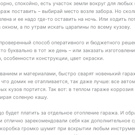
орно, спокойно, есть участок земли вокруг для любых 
гараж поставить – выбирай место возле забора. Но ско
лена и ее надо где-то оставить на ночь. Или ходить п
 окном, а по утрам искать царапины по всему кузову.
 проверенный способ оперативного и бюджетного реше
то буквально в тот же день – или заказать изготовлен
, особенности конструкции, цвет окраски.
анием и материалами, быстро сварят новенький гараж 
 что домик не отапливается, так даже лучше: все авт
х кузов портится. Так вот: в теплом гараже коррозия
бирая соленую кашу.
адо будет платить за отдельное отопление гаража. И о
жи отлично зарекомендовали себя как дополнительное
я коробка громко шумит при вскрытии любым инструме