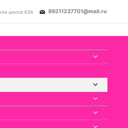
89211237701
@mail.ru
ское шоссе 63А